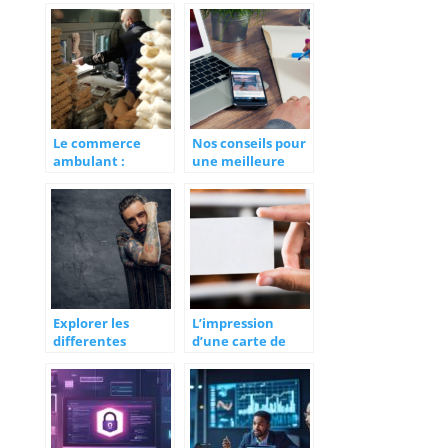
nos vies
Le commerce
Nos conseils pour
ambulant :
une meilleure
definition,
organisation de la
formalites et pour
fonction RH
ou contre
Explorer les
L’impression
differentes
d’une carte de
options
visite avec vernis
artistiques du
uv : tout ce qu’il
monde du
faut savoir
tatouage