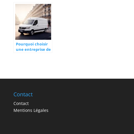
patrimonial : un
standard en
outil
trading pour
indispensable
suivre les
pour optimiser
tendances des
votre patrimoine
matières
devient accessible
premières et des
avec les solutions
indices boursiers
numériques
Pourquoi choisir
une entreprise de
transport et de
livraison express à
Paris pour votre
déménagement
urgent ?
Contact
Contact
Mentions Légales