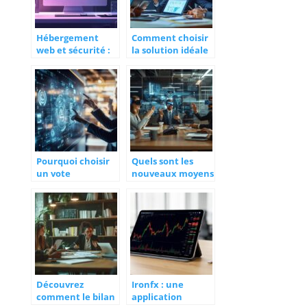
Hébergement
Comment choisir
web et sécurité :
la solution idéale
comment
pour voter en
protéger votre
ligne
site ?
Pourquoi choisir
Quels sont les
un vote
nouveaux moyens
électronique
de
sécurisé pour vos
communication ?
scrutins à
L’audio à la
distance ?
demande
révolutionne les
échanges
Découvrez
Ironfx : une
comment le bilan
application