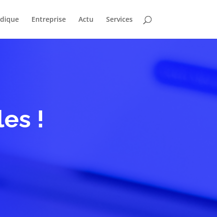
idique
Entreprise
Actu
Services
es !